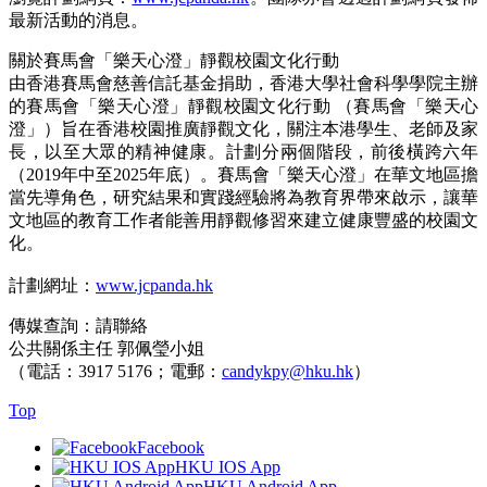
最新活動的消息。
關於賽馬會「樂天心澄」靜觀校園文化行動
由香港賽馬會慈善信託基金捐助，香港大學社會科學學院主辦
的賽馬會「樂天心澄」靜觀校園文化行動 （賽馬會「樂天心
澄」）旨在香港校園推廣靜觀文化，關注本港學生、老師及家
長，以至大眾的精神健康。計劃分兩個階段，前後橫跨六年
（2019年中至2025年底）。賽馬會「樂天心澄」在華文地區擔
當先導角色，研究結果和實踐經驗將為教育界帶來啟示，讓華
文地區的教育工作者能善用靜觀修習來建立健康豐盛的校園文
化。
計劃網址：
www.jcpanda.hk
傳媒查詢：請聯絡
公共關係主任 郭佩瑩小姐
（電話：3917 5176；電郵：
candykpy@hku.hk
）
Top
Facebook
HKU IOS App
HKU Android App