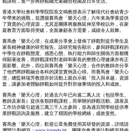
觀課程，進一步將靜觀融元素融合校園及日常生活。
香港大學社會科學學院院長文鳴教授表示了解現代社會給青少
年帶來的挑戰，並讚揚賽馬會「樂天心澄」六年來為學童提供
了寶貴的心理資源，尤其是團隊將服務延伸至學校以外，在家
庭教育方面取得突破，全面兼顧各方需要，成績令人鼓舞。
賽馬會「樂天心澄」在成果分享會上發佈了靜觀對提升學生及
家長精神健康的研究報告。該研究報告顯示，參與靜觀課程的
中學生在靜觀態度、感恩心態、執行能力和師生關係方面都獲
得顯著改善，而靜觀課程對老師和家長的整體心理健康亦有正
面影響。此外，四位與賽馬會「樂天心澄」合作的教師亦分享
了他們將靜觀融合各科的課堂實例及心得。而賽馬會「樂天心
澄」總監林瑞芳教授亦於活動上親自示範「投入與卓越」資源
套，讓參加者體驗靜觀如何提升對所做事情的投入和成效。
賽馬會「樂天心澄」於過去六年已向逾二萬人次（包括學生、
教師及家長）提供各類靜觀課程，而舉辦的靜觀活動、講座及
工作坊亦吸引超過三萬三千人次參與，並為過百間學校提供專
業靜觀諮詢及服務，建立了穩固的學校網絡，成效斐然。
賽馬會「樂天心澄」歡迎公眾免費使用其研發的資源，詳情請
瀏覽計劃網頁：
www.jcpanda.hk
。團隊亦會透過計劃網頁發佈