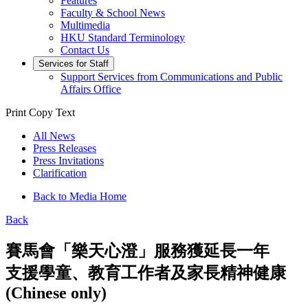
Features
Faculty & School News
Multimedia
HKU Standard Terminology
Contact Us
Services for Staff
Support Services from Communications and Public
Affairs Office
Print
Copy Text
All News
Press Releases
Press Invitations
Clarification
Back to Media Home
Back
賽馬會「樂天心澄」服務獲延長一年
支援學童、教育工作者及家長精神健康
(Chinese only)