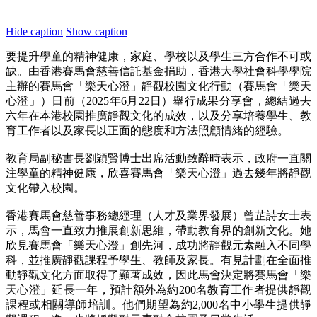
Hide caption
Show caption
要提升學童的精神健康，家庭、學校以及學生三方合作不可或
缺。由香港賽馬會慈善信託基金捐助，香港大學社會科學學院
主辦的賽馬會「樂天心澄」靜觀校園文化行動（賽馬會「樂天
心澄」）日前（2025年6月22日）舉行成果分享會，總結過去
六年在本港校園推廣靜觀文化的成效，以及分享培養學生、教
育工作者以及家長以正面的態度和方法照顧情緒的經驗。
教育局副秘書長劉穎賢博士出席活動致辭時表示，政府一直關
注學童的精神健康，欣喜賽馬會「樂天心澄」過去幾年將靜觀
文化帶入校園。
香港賽馬會慈善事務總經理（人才及業界發展）曾芷詩女士表
示，馬會一直致力推展創新思維，帶動教育界的創新文化。她
欣見賽馬會「樂天心澄」創先河，成功將靜觀元素融入不同學
科，並推廣靜觀課程予學生、教師及家長。有見計劃在全面推
動靜觀文化方面取得了顯著成效，因此馬會決定將賽馬會「樂
天心澄」延長一年，預計額外為約200名教育工作者提供靜觀
課程或相關導師培訓。他們期望為約2,000名中小學生提供靜