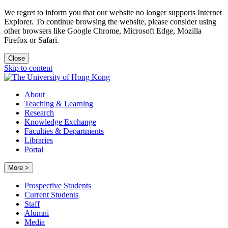
We regret to inform you that our website no longer supports Internet
Explorer. To continue browsing the website, please consider using
other browsers like Google Chrome, Microsoft Edge, Mozilla
Firefox or Safari.
Close
Skip to content
About
Teaching & Learning
Research
Knowledge Exchange
Faculties & Departments
Libraries
Portal
More >
Prospective Students
Current Students
Staff
Alumni
Media