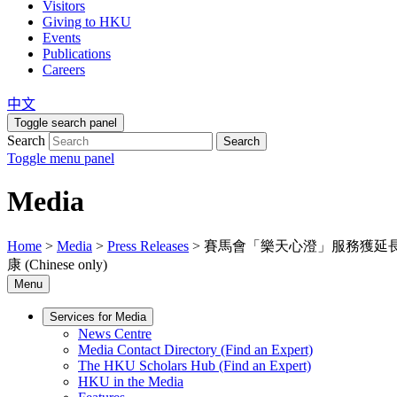
Visitors
Giving to HKU
Events
Publications
Careers
中文
Toggle search panel
Search
Search
Toggle menu panel
Media
Home
>
Media
>
Press Releases
>
賽馬會「樂天心澄」服務獲延
康 (Chinese only)
Menu
Services for Media
News Centre
Media Contact Directory (Find an Expert)
The HKU Scholars Hub (Find an Expert)
HKU in the Media